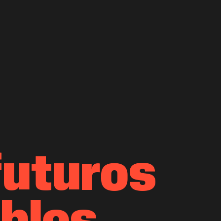
futuros
bles