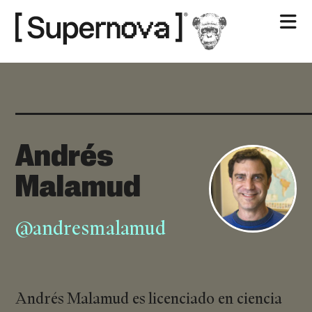
Nosotros
Contacto
Andrés
Malamud
@andresmalamud
Andrés Malamud es licenciado en ciencia