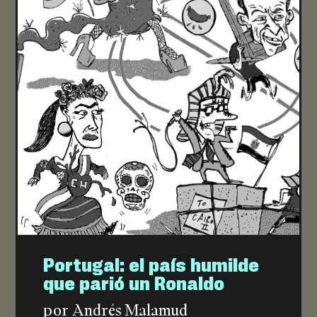
Portugal: el país humilde
que parió un Ronaldo
por Andrés Malamud