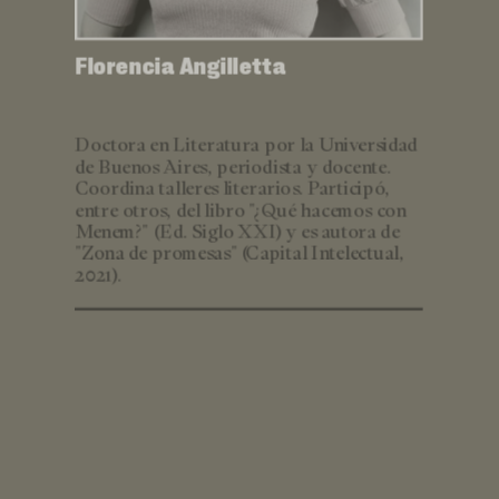
Florencia Angilletta
Doctora en Literatura por la Universidad
de Buenos Aires, periodista y docente.
Coordina talleres literarios. Participó,
entre otros, del libro "¿Qué hacemos con
Menem?" (Ed. Siglo XXI) y es autora de
"Zona de promesas" (Capital Intelectual,
2021).