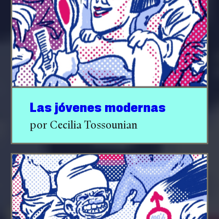
Las jóvenes modernas
por Cecilia Tossounian