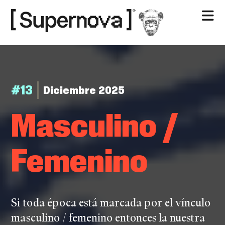
Nosotros
Contacto
#13
Diciembre 2025
Ma­scu­li­no /
Fe­me­ni­no
Si toda época está marcada por el vínculo
masculino / femenino entonces la nuestra