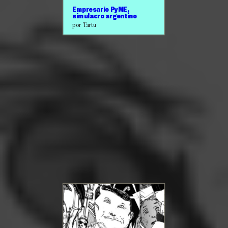
Empresario PyME,
simulacro argentino
por Tartu