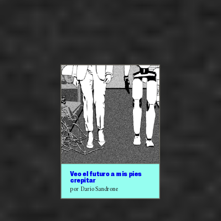
Veo el futuro a mis pies
crepitar
por Darío Sandrone