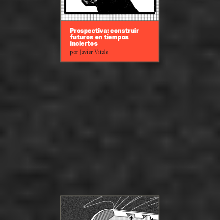
Prospectiva: construir
futuros en tiempos
inciertos
por Javier Vitale