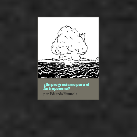
¿Un progresismo para el
Antropoceno?
por Eduardo Minutella