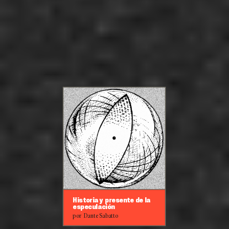
Historia y presente de la
especulación
por Dante Sabatto