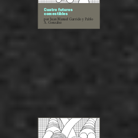
Cuatro futuros
comestibles
por Juan Manuel Garrido y Pablo
A. González