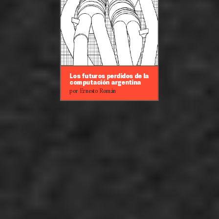
Los futuros perdidos de la
computación argentina
por Ernesto Román