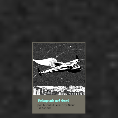
Solarpunk not dead
por Micaela Cauhapé y Nahir
Fernández